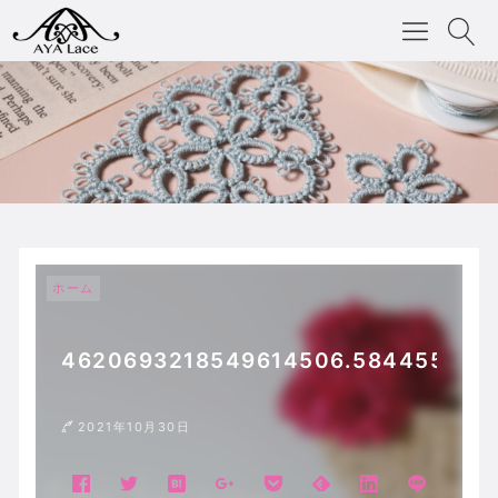
ホーム
4620693218549614506.584455419a
2021年10月30日