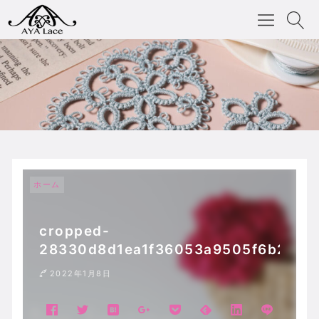
ホーム
cropped-
28330d8d1ea1f36053a9505f6b2bb96
2022年1月8日