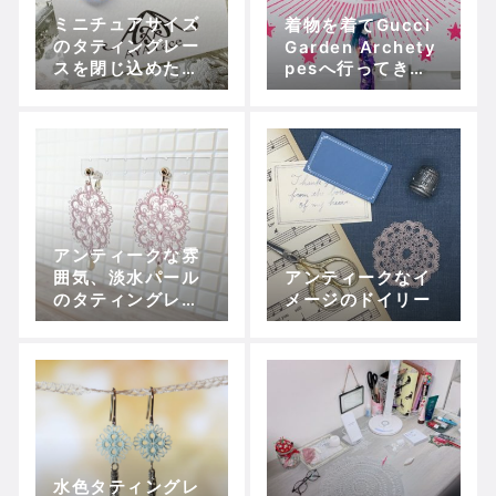
ミニチュアサイズ
着物を着てGucci
のタティングレー
Garden Archety
スを閉じ込めた標
pesへ行ってきま
本ピアス
した
アンティークな雰
囲気、淡水パール
アンティークなイ
のタティングレー
メージのドイリー
ス耳飾りができま
した。
水色タティングレ