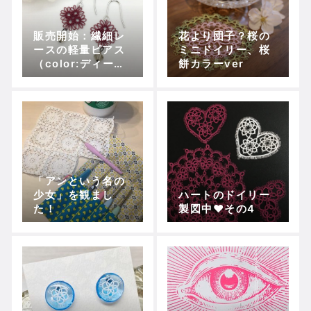
販売開始：繊細レ
花より団子？桜の
ースの軽量ピアス
ミニドイリー、桜
（color:ディープ
餅カラーver
レッド）
「アンという名の
少女」を観まし
ハートのドイリー
た！
製図中❤︎その4