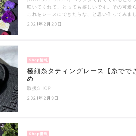
咲いてくれて、とっても嬉しいです。その可愛
これをレースにできたらな、と思い作ってみまし
オラだとわかる形にするまでに何度も作り直し
2021年2月20日
Shop情報
極細糸タティングレース【糸でで
め
取扱SHOP
2021年2月9日
Shop情報