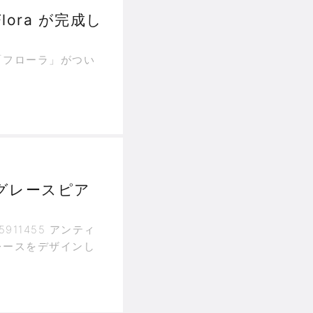
ora が完成し
「フローラ」がつい
グレースピア
/25911455 アンティ
レースをデザインし