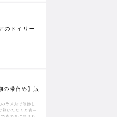
アのドイリー
湖の帯留め】販
色のラメ糸で装飾し
ご覧いただくと青～
るで森の奥に隠され