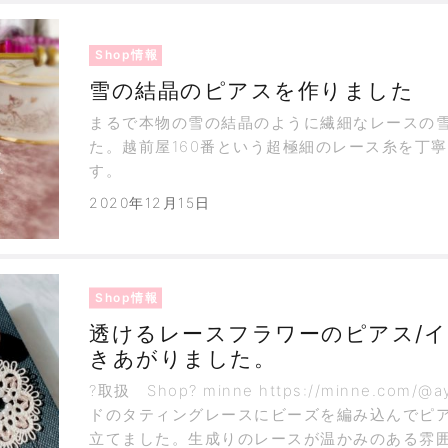
Shop情報
雪の結晶のピアスを作りました
まるで本物の雪の結晶のように繊細なレースの
た。越前屋160番という超極細のレース糸を丁
す。
2020年12月15日
Shop情報
透けるレースフラワーのピアス/
きあがりました。
?取扱 Shop? minne https://minne.com/
ドのタティングレースにビーズを編み込んでピア
立てました。生成りのレースが温かみのある雰囲