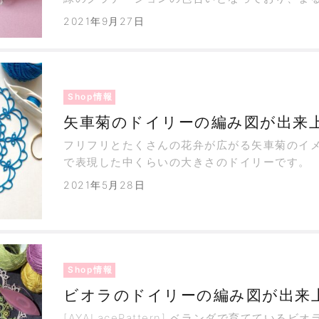
た不思議な湖のようです。 周囲のデコレーショ
2021年9月27日
Shop情報
矢車菊のドイリーの編み図が出来
フリフリとたくさんの花弁が広がる矢車菊のイ
で表現した中くらいの大きさのドイリーです。
2021年5月28日
Shop情報
ビオラのドイリーの編み図が出来
[AYALacePattern] ベランダで育てている