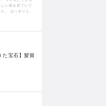
らしい花を見ていて
た。 はっきりとビ
…
きた宝石】髪留