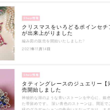
Shop情報
クリスマスをいろどるポインセチ
が出来上がりました
編み図の販売を開始いたしました?
2021年11月14日
Shop情報
タティングレースのジュエリー【
売開始しました
神秘的な湖のような青いストーンを中心に、銀
た帯留めです。 深い青色のストーンは、間近で
緑のグラデーションの色合いとなっており、ま