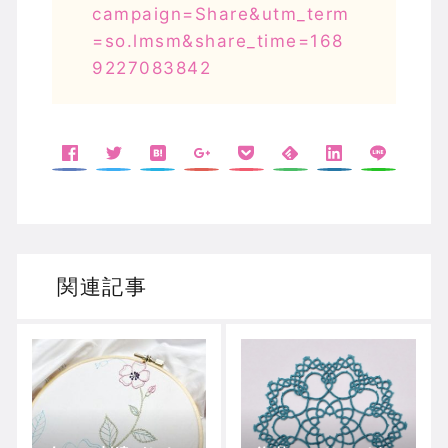
campaign=Share&utm_term
=so.lmsm&share_time=168
9227083842
関連記事