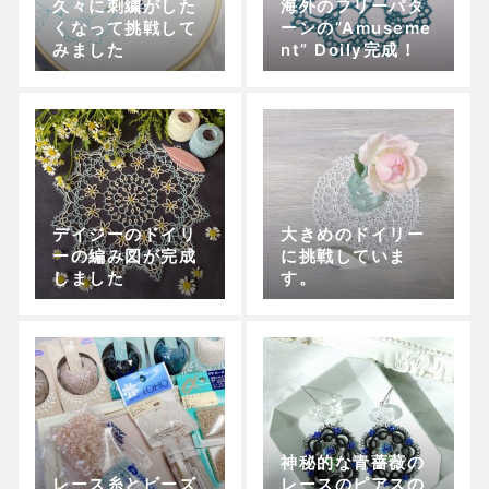
久々に刺繍がした
海外のフリーパタ
くなって挑戦して
ーンの“Amuseme
みました
nt” Doily完成！
デイジーのドイリ
大きめのドイリー
ーの編み図が完成
に挑戦していま
しました
す。
神秘的な青薔薇の
レース糸とビーズ
レースのピアスの