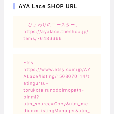
AYA Lace SHOP URL
「ひまわりのコースター」
https://ayalace.theshop.jp/i
tems/76486666
Etsy
https://www.etsy.com/jp/AY
ALace/listing/1508070114/t
atingursu-
torukotairunodoirnopatn-
binmi?
utm_source=Copy&utm_me
dium=ListingManager&utm_