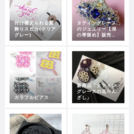
付け替えられる髪
タティングレース
飾りスピカ(クリア
のジュエリー【湖
グレー)
の帯留め】販売開
始しました
新商品「タティン
グレースの花かん
カラフルピアス
ざし」