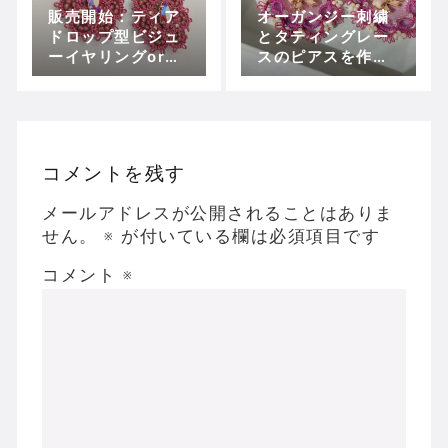
販売開始：ティア
オーガンジー刺繍
ドロップ型ビジュ
とタティングレー
ーイヤリングorピ
スのピアスを作り
アス（お色：シャ
ました
ムシマー）
コメントを残す
メールアドレスが公開されることはありま
せん。
※
が付いている欄は必須項目です
コメント
※