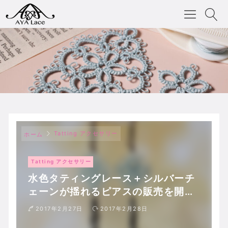
Tatting アクセサリー
ホーム
Tatting アクセサリー
水色タティングレース＋シルバーチ
ェーンが揺れるピアスの販売を開始
しました。
2017年2月27日
2017年2月28日