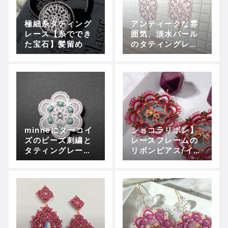
極細糸タティング
アンティークな雰
レース【糸ででき
囲気、淡水パール
た宝石】髪留め
のタティングレー
ス耳飾りができま
した。
minneにターコイ
ショコラリボン】
ズのビーズ刺繍と
レースフレームの
タティングレース
リボンピアス/イヤ
の髪ゴムを出品し
リングが出来上が
ました
りました。