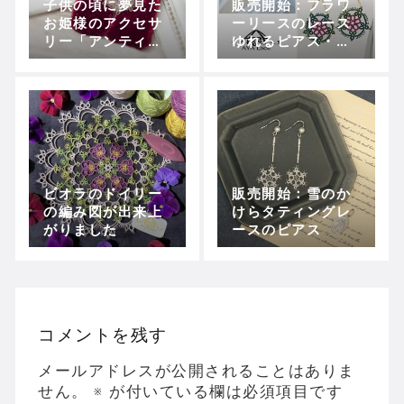
子供の頃に夢見た
販売開始：フラワ
お姫様のアクセサ
ーリースのレース
リー「アンティー
ゆれるピアス・イ
ク風ビジューポニ
ヤリング
ーフック」の販売
を開始しました
ビオラのドイリー
販売開始：雪のか
の編み図が出来上
けらタティングレ
がりました
ースのピアス
コメントを残す
メールアドレスが公開されることはありま
せん。
※
が付いている欄は必須項目です