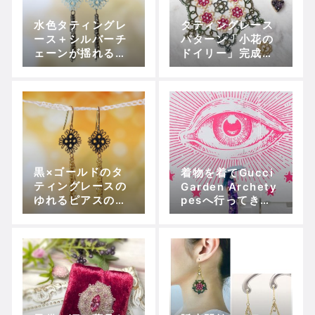
水色タティングレ
タティングレース
ース＋シルバーチ
パターン「小花の
ェーンが揺れるピ
ドイリー」完成し
アスの販売を開始
ました
しました。
黒×ゴールドのタ
着物を着てGucci
ティングレースの
Garden Archety
ゆれるピアスの販
pesへ行ってきま
売を開始しまし
した
た。