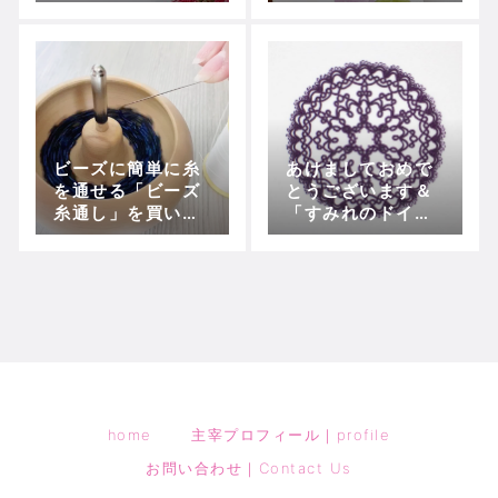
リングが出来上が
りました。
ビーズに簡単に糸
あけましておめで
を通せる「ビーズ
とうございます＆
糸通し」を買いま
「すみれのドイリ
した
ー」できました
home
主宰プロフィール｜profile
お問い合わせ｜Contact Us