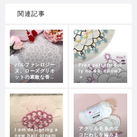
関連記事
パルファンロジー
Free pattern doi
ヌ、ローズグリオ
ly no.43 ＜Row7
ットの素敵な香り
＞
と最近のベランダ
のお花たち
アクリル毛糸のエ
I am designing a
コたわしを編みま
new hair ornam