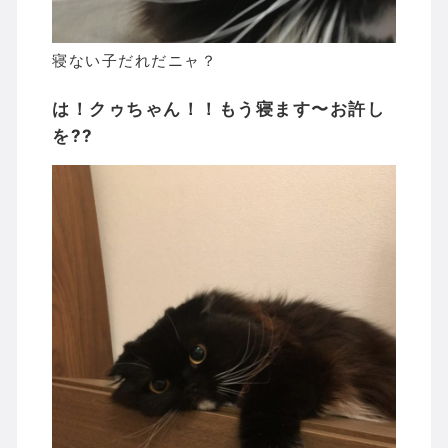
寝ない子だれだニャ？
は！クゥちゃん！！もう寝ます〜お許し
を??