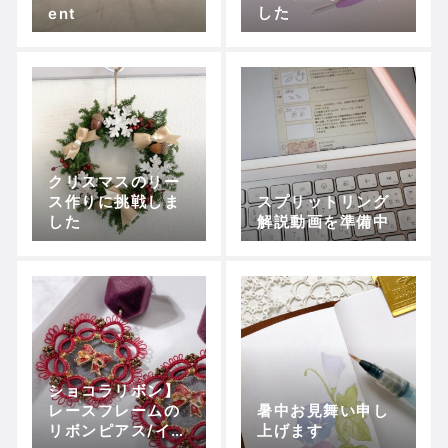
した
ent
クリスマスのリー
ス作りに挑戦しま
スプリットリング
した
解説動画を準備中
ショコラリボン】
レースフレームの
暑中お見舞い申し
リボンピアス/イヤ
上げます