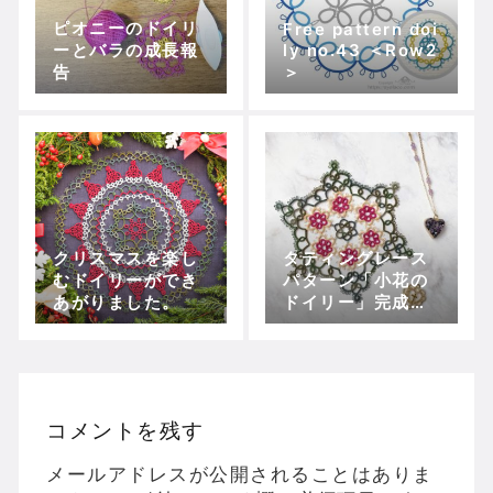
ピオニーのドイリ
Free pattern doi
ーとバラの成長報
ly no.43 ＜Row2
告
＞
クリスマスを楽し
タティングレース
むドイリーができ
パターン「小花の
あがりました。
ドイリー」完成し
ました
コメントを残す
メールアドレスが公開されることはありま