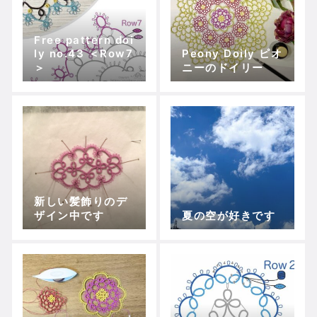
Free pattern doi
ly no.43 ＜Row7
Peony Doily ピオ
＞
ニーのドイリー
新しい髪飾りのデ
ザイン中です
夏の空が好きです