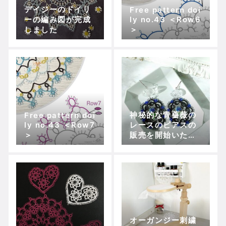
デイジーのドイリ
Free pattern doi
ーの編み図が完成
ly no.43 ＜Row6
しました
＞
神秘的な青薔薇の
Free pattern doi
ly no.43 ＜Row7
レースのピアスの
＞
販売を開始いたし
ました。
オーガンジー刺繍