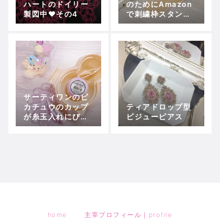
ハートのドイリー
のためにAmazon
製図中❤︎その4
で刺繍枠スタンド
を購入しました
サーティワンのピ
カチュウのカップ
ティアドロップ型
が糸玉入れにぴっ
ビジューピアス
たり
home
主宰プロフィール｜profile