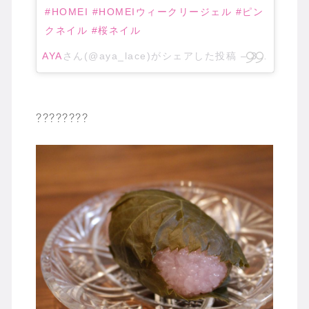
#HOMEI #HOMEIウィークリージェル #ピン
クネイル #桜ネイル
AYA
さん(@aya_lace)がシェアした投稿 –
3月 26, 2018 at 1:25午前 PDT
????????